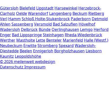
Gütersloh
Bielefeld
Lippstadt
Harsewinkel
Herzebrock-
Clarholz
Oelde
Warendorf
Langenberg
Beckum
Rietberg
Verl
Hamm
Schloß Holte-Stukenbrock
Paderborn
Detmold
Ahlen
Sassenberg
Versmold
Bad Salzuflen
Hövelhof
Wadersloh
Delbrück
Bünde
Oerlinghausen
Lemgo
Herford
Enger
Bad Lippspringe
Steinhagen
Rheda-Wiedenbrück
Werther
Mastholte
Lette
Benteler
Marienfeld
Halle (Westf.)
Neubeckum
Erwitte
Stromberg
Spexard
Wadersloh-
Diestedde
Beelen
Ennigerloh
Borgholzhausen
Liesborn
Kaunitz
Leopoldshöhe
© 2026 meilenweit webdesign
Datenschutz
Impressum