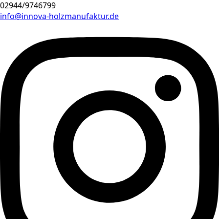
02944/9746799
info@innova-holzmanufaktur.de