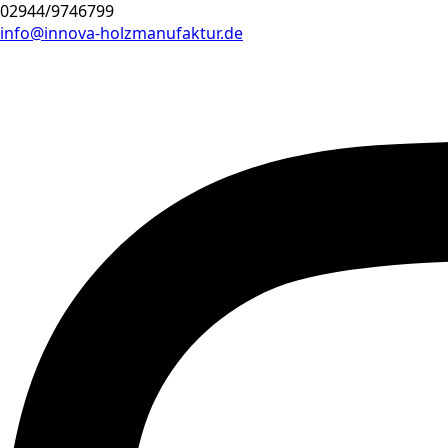
02944/9746799
info@innova-holzmanufaktur.de