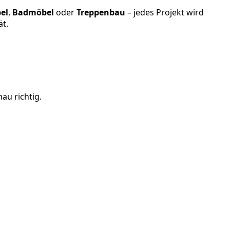
el
,
Badmöbel
oder
Treppenbau
– jedes Projekt wird
ät.
au richtig.