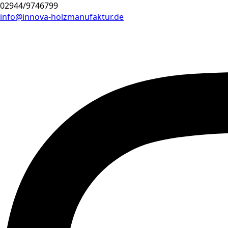
02944/9746799
info@innova-holzmanufaktur.de