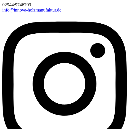
02944/9746799
info@innova-holzmanufaktur.de