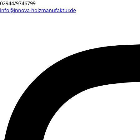
02944/9746799
info@innova-holzmanufaktur.de