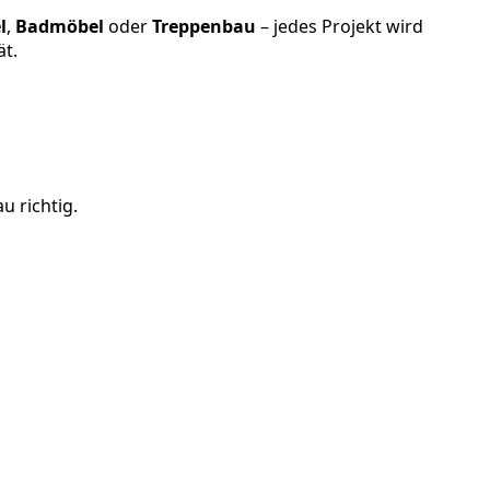
l
,
Badmöbel
oder
Treppenbau
– jedes Projekt wird
ät.
u richtig.