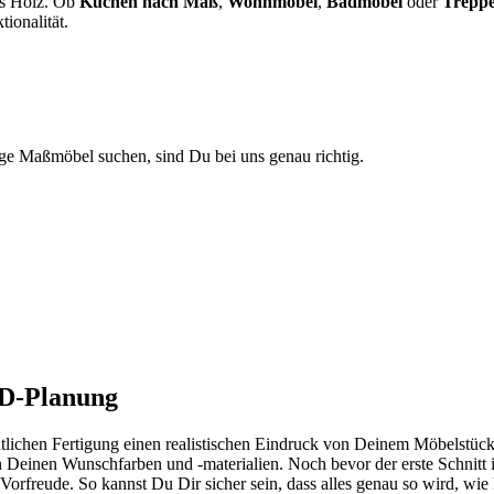
us Holz. Ob
Küchen nach Maß
,
Wohnmöbel
,
Badmöbel
oder
Trepp
ionalität.
ige Maßmöbel suchen, sind Du bei uns genau richtig.
3D-Planung
ichen Fertigung einen realistischen Eindruck von Deinem Möbelstück. 
 in Deinen Wunschfarben und -materialien. Noch bevor der erste Schnitt
rfreude. So kannst Du Dir sicher sein, dass alles genau so wird, wie D