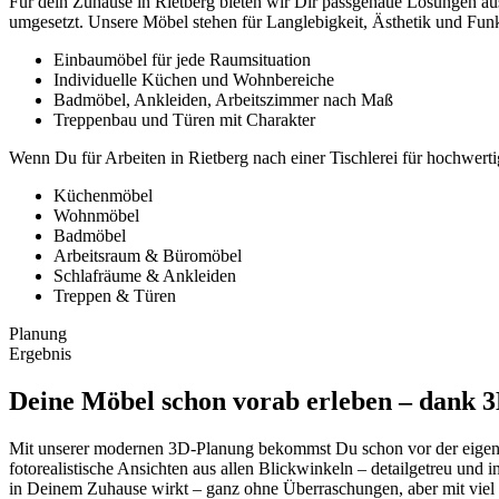
Für dein Zuhause in Rietberg bieten wir Dir passgenaue Lösungen a
umgesetzt. Unsere Möbel stehen für Langlebigkeit, Ästhetik und Funkt
Einbaumöbel für jede Raumsituation
Individuelle Küchen und Wohnbereiche
Badmöbel, Ankleiden, Arbeitszimmer nach Maß
Treppenbau und Türen mit Charakter
Wenn Du für Arbeiten in Rietberg nach einer Tischlerei für hochwert
Küchenmöbel
Wohnmöbel
Badmöbel
Arbeitsraum & Büromöbel
Schlafräume & Ankleiden
Treppen & Türen
Planung
Ergebnis
Deine Möbel schon vorab erleben – dank 
Mit unserer modernen 3D-Planung bekommst Du schon vor der eigentl
fotorealistische Ansichten aus allen Blickwinkeln – detailgetreu und
in Deinem Zuhause wirkt – ganz ohne Überraschungen, aber mit viel Vo