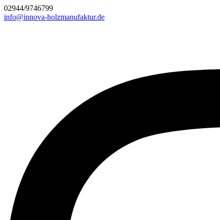
02944/9746799
info@innova-holzmanufaktur.de