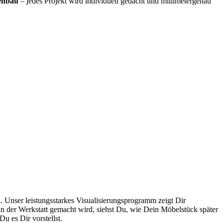
enbau
– jedes Projekt wird individuell gedacht und millimetergenau
Unser leistungsstarkes Visualisierungsprogramm zeigt Dir
 in der Werkstatt gemacht wird, siehst Du, wie Dein Möbelstück später
u es Dir vorstellst.