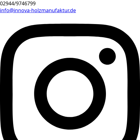
02944/9746799
info@innova-holzmanufaktur.de