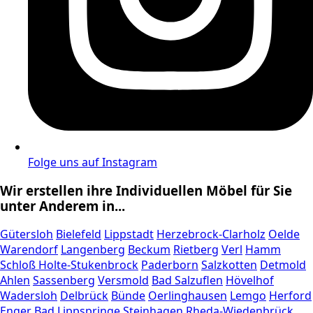
Folge uns auf Instagram
Wir erstellen ihre Individuellen Möbel für Sie
unter Anderem in...
Gütersloh
Bielefeld
Lippstadt
Herzebrock-Clarholz
Oelde
Warendorf
Langenberg
Beckum
Rietberg
Verl
Hamm
Schloß Holte-Stukenbrock
Paderborn
Salzkotten
Detmold
Ahlen
Sassenberg
Versmold
Bad Salzuflen
Hövelhof
Wadersloh
Delbrück
Bünde
Oerlinghausen
Lemgo
Herford
Enger
Bad Lippspringe
Steinhagen
Rheda-Wiedenbrück