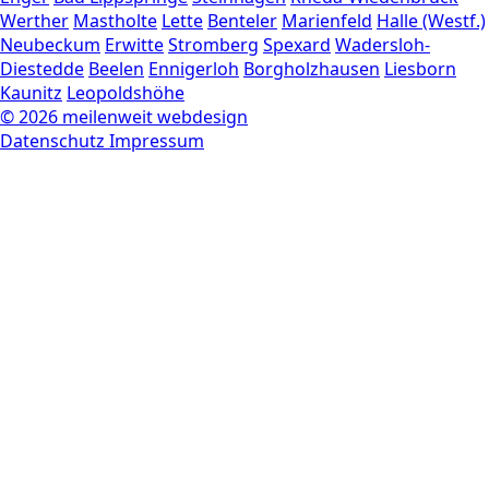
Werther
Mastholte
Lette
Benteler
Marienfeld
Halle (Westf.)
Neubeckum
Erwitte
Stromberg
Spexard
Wadersloh-
Diestedde
Beelen
Ennigerloh
Borgholzhausen
Liesborn
Kaunitz
Leopoldshöhe
© 2026 meilenweit webdesign
Datenschutz
Impressum