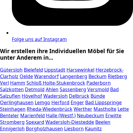
Folge uns auf Instagram
Wir erstellen ihre Individuellen Möbel für Sie
unter Anderem in...
Gütersloh
Bielefeld
Lippstadt
Harsewinkel
Herzebrock-
Clarholz
Oelde
Warendorf
Langenberg
Beckum
Rietberg
Verl
Hamm
Schloß Holte-Stukenbrock
Paderborn
Salzkotten
Detmold
Ahlen
Sassenberg
Versmold
Bad
Salzuflen
Hövelhof
Wadersloh
Delbrück
Bünde
Oerlinghausen
Lemgo
Herford
Enger
Bad Lippspringe
Steinhagen
Rheda-Wiedenbrück
Werther
Mastholte
Lette
Benteler
Marienfeld
Halle (Westf.)
Neubeckum
Erwitte
Stromberg
Spexard
Wadersloh-Diestedde
Beelen
Ennigerloh
Borgholzhausen
Liesborn
Kaunitz