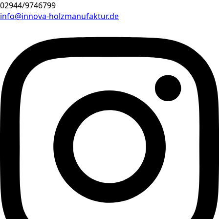
02944/9746799
info@innova-holzmanufaktur.de