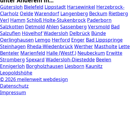
unter Anderem in...
Gütersloh
Bielefeld
Lippstadt
Harsewinkel
Herzebrock-
Clarholz
Oelde
Warendorf
Langenberg
Beckum
Rietberg
Verl
Hamm
Schloß Holte-Stukenbrock
Paderborn
Salzkotten
Detmold
Ahlen
Sassenberg
Versmold
Bad
Salzuflen
Hövelhof
Wadersloh
Delbrück
Bünde
Oerlinghausen
Lemgo
Herford
Enger
Bad Lippspringe
Steinhagen
Rheda-Wiedenbrück
Werther
Mastholte
Lette
Benteler
Marienfeld
Halle (Westf.)
Neubeckum
Erwitte
Stromberg
Spexard
Wadersloh-Diestedde
Beelen
Ennigerloh
Borgholzhausen
Liesborn
Kaunitz
Leopoldshöhe
© 2026 meilenweit webdesign
Datenschutz
Impressum