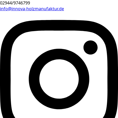
02944/9746799
info@innova-holzmanufaktur.de